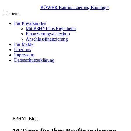
Skip
BÖWER Baufinanzierung Bauträger
to
menu
content
Für Privatkunden
Mit B3HYP ins Eigenheim
Finanzierungs-Checkup
Anschlussfinanzierung
Für Makler
Über uns
Impressum
Datenschutzerklärung
B3HYP Blog
10 Tipps für Ihre Baufinanzierung