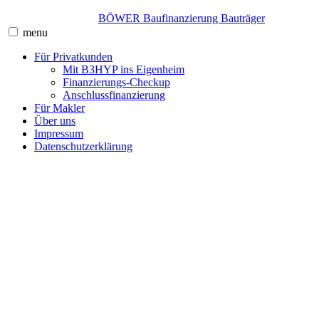
Skip
BÖWER Baufinanzierung Bauträger
to
menu
content
Für Privatkunden
Mit B3HYP ins Eigenheim
Finanzierungs-Checkup
Anschlussfinanzierung
Für Makler
Über uns
Impressum
Datenschutzerklärung